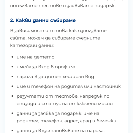
попълвате тестове и заявявате подарък.
2. Какви данни събираме
В зависимост от това как използвате
сайта, можем да събираме следните
категории данни:
име на детето
имейл за вход в профила
парола в защитен хеширан вид
име и телефон на родител или настойник
резултати от тестове, напредък по
епизоди и статус на отключени мисии
данни за заявка за подарък: име на
родител, телефон, адрес, град и бележки
данни за възстановяване на парола,