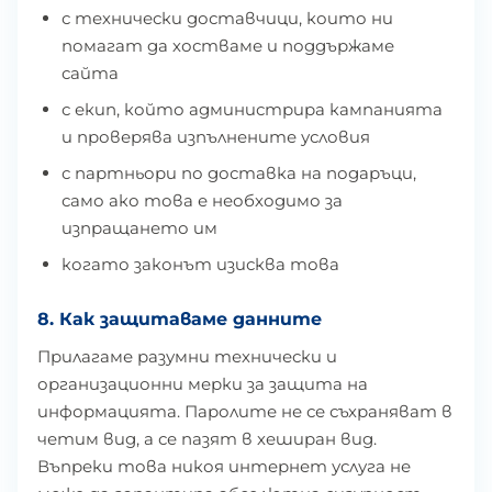
с технически доставчици, които ни
помагат да хостваме и поддържаме
сайта
с екип, който администрира кампанията
и проверява изпълнените условия
с партньори по доставка на подаръци,
само ако това е необходимо за
изпращането им
когато законът изисква това
8. Как защитаваме данните
Прилагаме разумни технически и
организационни мерки за защита на
информацията. Паролите не се съхраняват в
четим вид, а се пазят в хеширан вид.
Въпреки това никоя интернет услуга не