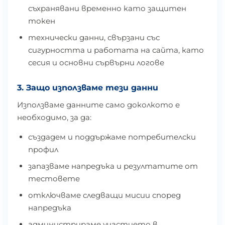
съхранявани временно като защитен
токен
технически данни, свързани със
сигурността и работата на сайта, като
сесия и основни сървърни логове
3. Защо използваме тези данни
Използваме данните само доколкото е
необходимо, за да:
създадем и поддържаме потребителски
профил
запазваме напредъка и резултатите от
тестовете
отключваме следващи мисии според
напредъка
администрираме участието в